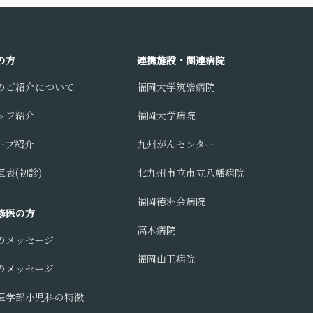
の方
連携施設・関連病院
のご紹介について
福岡大学筑紫病院
ッフ紹介
福岡大学病院
ープ紹介
九州がんセンター
表(初診)
北九州市立市立八幡病院
福岡徳洲会病院
修医の方
高木病院
のメッセージ
福岡山王病院
のメッセージ
医学部小児科の特徴