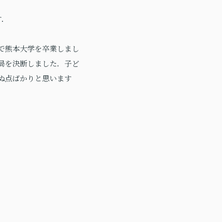
す．
で熊本大学を卒業しまし
局を決断しました．子ど
ぬ点ばかりと思います