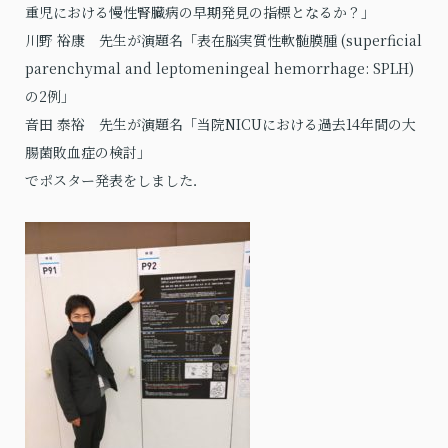
重児における慢性腎臓病の早期発見の指標となるか？」
川野 裕康 先生が演題名「表在脳実質性軟髄膜腫 (superficial
parenchymal and leptomeningeal hemorrhage: SPLH)
の2例」
音田 泰裕 先生が演題名「当院NICUにおける過去14年間の大
腸菌敗血症の検討」
でポスター発表をしました．