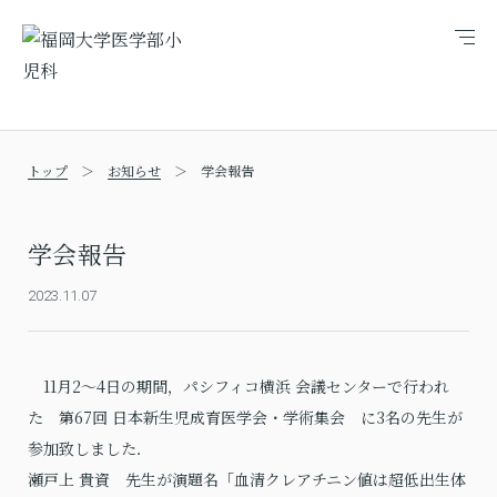
メ
ニ
ュ
ー
トップ
お知らせ
学会報告
学会報告
2023.11.07
11月2～4日の期間，パシフィコ横浜 会議センターで行われ
た 第67回 日本新生児成育医学会・学術集会 に3名の先生が
参加致しました．
瀬戸上 貴資 先生が演題名「血清クレアチニン値は超低出生体